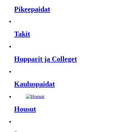
Pikeepaidat
Takit
Hupparit ja Colleget
Kauluspaidat
Housut