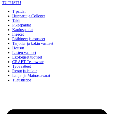
TUTUSTU
T-paidat
Hupparit ja Colleget
Takit
Pikeepaidat
Kauluspaidat
Fleecet
Päähineet ja asusteet
Tarjoilu- ja kokin vaatteet
Housut
Lasten vaatteet
Ekologiset tuotteet
CRAFT Teamwear
Työvaatteet
Reput ja laukut
Lahja- ja Mainostavarat
Tilaustiedot