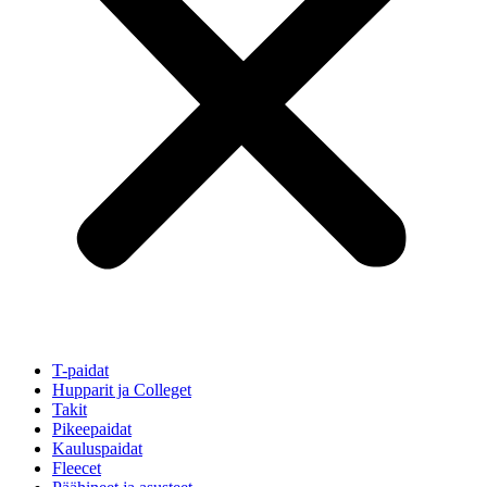
T-paidat
Hupparit ja Colleget
Takit
Pikeepaidat
Kauluspaidat
Fleecet