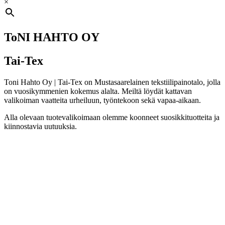
×
ToNI HAHTO OY
Tai-Tex
Toni Hahto Oy | Tai-Tex on Mustasaarelainen tekstiilipainotalo, jolla
on vuosikymmenien kokemus alalta. Meiltä löydät kattavan
valikoiman vaatteita urheiluun, työntekoon sekä vapaa-aikaan.
Alla olevaan tuotevalikoimaan olemme koonneet suosikkituotteita ja
kiinnostavia uutuuksia.
LIIKE AVOINNA:
Arkisin
MA-PE: 9.00 – 16.30