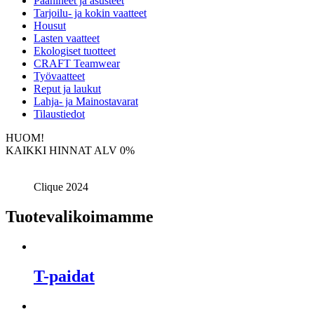
Päähineet ja asusteet
Tarjoilu- ja kokin vaatteet
Housut
Lasten vaatteet
Ekologiset tuotteet
CRAFT Teamwear
Työvaatteet
Reput ja laukut
Lahja- ja Mainostavarat
Tilaustiedot
HUOM!
KAIKKI HINNAT ALV 0%
Clique 2024
Tuotevalikoimamme
T-paidat