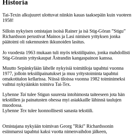
Historia
Tai-Texin alkujuuret ulottuvat niinkin kauas taaksepäin kuin vuoteen
1958!
Silloin nykyisen omistajan isoisä Rainer ja isä Stig-Göran ”Stigu”
Richardsson perustivat Mainos ja Lasi nimisen yrityksen jonka
päätoimi oli rakennusten ikkunoiden lasitus.
Jo vuodesta 1963 mukaan tuli myös tekstiilipaino, jonka mahdollisti
Stig-Göranin yrityskaupat Åstrandin kangaspainon kanssa.
Muutto Sepänkylään lähelle nykyisiä toimitiloja tapahtui vuonna
1977, jolloin teksiilipainatukset ja muu yritystoiminta tapahtui
omakotitalon kellarissa. Niissä tiloissa vuonna 1982 toiminimeksi
vaihtui nykyäänkin toimiva Tai-Tex.
Lyhenne
Tai
tulee Stigun suuresta intohimosta taiteeseen jota hän
tekstiilien ja painatusten ohessa myi asiakkaille lähinnä taulujen
muodossa.
Lyhenne
Tex
tulee luonnollisesti sanasta tekstiili.
Omistajana nykyään toimivan Georg ”Riki” Richardssonin
esiinmarssi tapahtui kaksi vuotta nimenvaihdon jälkeen,