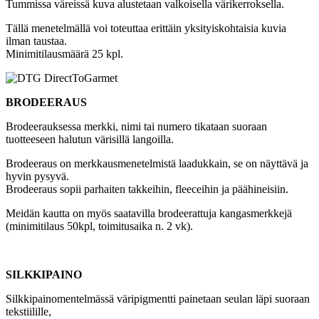
Tummissa väreissä kuva alustetaan valkoisella värikerroksella.
Tällä menetelmällä voi toteuttaa erittäin yksityiskohtaisia kuvia
ilman taustaa.
Minimitilausmäärä 25 kpl.
BRODEERAUS
Brodeerauksessa merkki, nimi tai numero tikataan suoraan
tuotteeseen halutun värisillä langoilla.
Brodeeraus on merkkausmenetelmistä laadukkain, se on näyttävä ja
hyvin pysyvä.
Brodeeraus sopii parhaiten takkeihin, fleeceihin ja päähineisiin.
Meidän kautta on myös saatavilla brodeerattuja kangasmerkkejä
(minimitilaus 50kpl, toimitusaika n. 2 vk).
SILKKIPAINO
Silkkipainomentelmässä väripigmentti painetaan seulan läpi suoraan
tekstiilille,