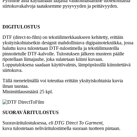
Pyrimme aina käyttämään laajasta valikoimastamme tuotekohtaisia
siirtokuvakalvoja taataksemme pysyvyyden ja peittävyyden.
DIGITULOSTUS
DTF (direct-to-film) on tekstiilimerkkaukseen kehitetty, erittäin
yksityiskohtaisetkin designit mahdollistava digipainotekniikka, jossa
haluttu kuva tulostetaan DTF-tulostimella ja tekstiilimusteilla
pinnoitetulle DTF-kalvolle. Tulostuksen jälkeen musteen päälle
ripotellaan liimajauhe, joka sulatetaan kiinni kuvaan.
Lopputuloksena saadaan käyttövalmis, lämpöprässillä kiinnitettävä
siirtokuva.
Tällä menetelmällä voi toteuttaa erittäin yksityiskohtaisia kuvia
ilman taustaa.
Minimitilausmäärä 25 kpl.
SUORAVÄRITULOSTUS
Suoraväritulostuksessa,
eli DTG Direct To Garment,
kuva tulostetaan neliväritulostimella suoraan tuotteen pintaan.