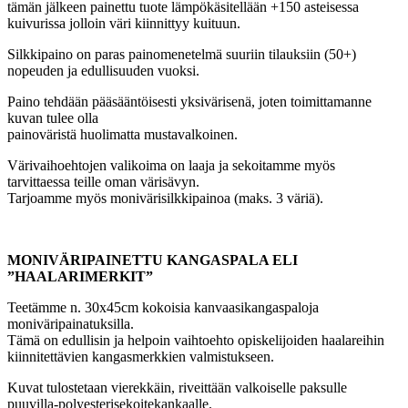
tämän jälkeen painettu tuote lämpökäsitellään +150 asteisessa
kuivurissa jolloin väri kiinnittyy kuituun.
Silkkipaino on paras painomenetelmä suuriin tilauksiin (50+)
nopeuden ja edullisuuden vuoksi.
Paino tehdään pääsääntöisesti yksivärisenä, joten toimittamanne
kuvan tulee olla
painoväristä huolimatta mustavalkoinen.
Värivaihoehtojen valikoima on laaja ja sekoitamme myös
tarvittaessa teille oman värisävyn.
Tarjoamme myös monivärisilkkipainoa (maks. 3 väriä).
MONIVÄRIPAINETTU KANGASPALA ELI
”HAALARIMERKIT”
Teetämme n. 30x45cm kokoisia kanvaasikangaspaloja
moniväripainatuksilla.
Tämä on edullisin ja helpoin vaihtoehto opiskelijoiden haalareihin
kiinnitettävien kangasmerkkien valmistukseen.
Kuvat tulostetaan vierekkäin, riveittään valkoiselle paksulle
puuvilla-polyesterisekoitekankaalle.