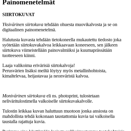
Painomenetelmät
SIIRTOKUVAT
Yksivärinen siirtokuva
tehdään ohuesta muovikalvosta ja se on
digitaalinen painomenetelmä.
Halutusta kuvasta tehdään tietokoneella mukautettu tiedosto joka
syötetään siirtokuvakalvoa leikkaavaan koneeseen, sen jälkeen
siirtokuva viimeistellään painovalmiiksi ja kuumaprässätään
tuotteeseen kiinni.
Laaja valikoima erivärisiä siirtokalvoja!
Perusvärien lisäksi meiltä löytyy myös metallinhohtoista,
kimaltelevaa, heijastavaa ja neonväristä kalvoa.
Monivärinen
s
iirtokuva
eli ns. photoprint, tulostetaan
neliväritulostimella valkoiselle siirtokuvakalvolle.
Tulostin leikkaa kuvan haluttuun muotoon jonka ansiosta on
mahdollista tehdä kokonaan taustattomia kuvia tai valkoisella
taustalla rajattuja kuvia.