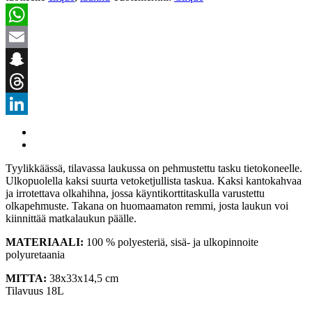
WhatsApp
Email
Snapchat
Threads
LinkedIn
Tyylikkäässä, tilavassa laukussa on pehmustettu tasku tietokoneelle.
Ulkopuolella kaksi suurta vetoketjullista taskua. Kaksi kantokahvaa
ja irrotettava olkahihna, jossa käyntikorttitaskulla varustettu
olkapehmuste. Takana on huomaamaton remmi, josta laukun voi
kiinnittää matkalaukun päälle.
MATERIAALI:
100 % polyesteriä, sisä- ja ulkopinnoite
polyuretaania
MITTA:
38x33x14,5 cm
Tilavuus 18L