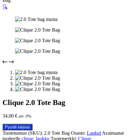
Bag
🔍
Clique 2.0 Tote Bag
34,00
€
alv. 0%
Pyydä tarjous
Tuotetunnus (SKU):
2.0 Tote Bag
Osasto:
Laukut
Avainsanat
tuotteelle
clique
,
laukku
Tuotemerkki:
Clique