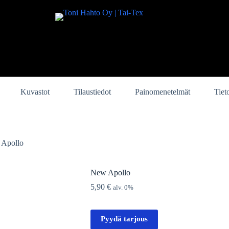
Kuvastot
Tilaustiedot
Painomenetelmät
Tiet
Apollo
New Apollo
5,90
€
alv. 0%
Pyydä tarjous