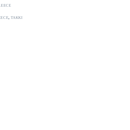
LEECE
EECE
,
TAKKI