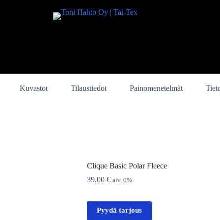
Kuvastot
Tilaustiedot
Painomenetelmät
Tiet
Clique Basic Polar Fleece
39,00
€
alv. 0%
Pyydä tarjous