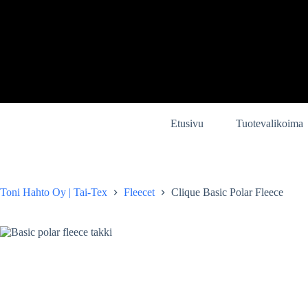
Skip
to
content
Etusivu
Tuotevalikoima
Toni Hahto Oy | Tai-Tex
Fleecet
Clique Basic Polar Fleece