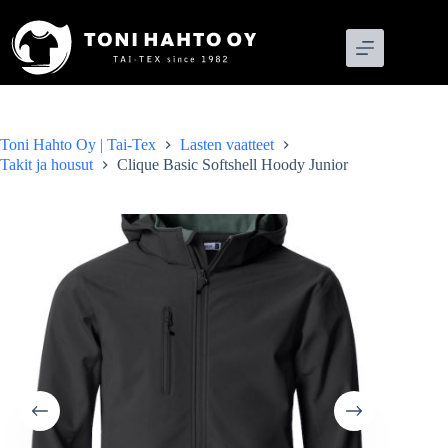
Skip
to
content
Toni Hahto Oy | Tai-Tex
Lasten vaatteet
Takit ja housut
Clique Basic Softshell Hoody Junior