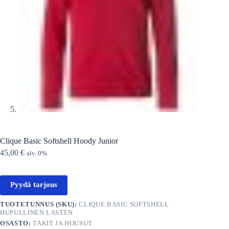
Clique Basic Softshell Hoody Junior
45,00
€
alv. 0%
Pyydä tarjous
TUOTETUNNUS (SKU):
CLIQUE BASIC SOFTSHELL
HUPULLINEN LASTEN
OSASTO:
TAKIT JA HOUSUT