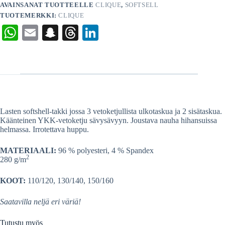
AVAINSANAT TUOTTEELLE
CLIQUE
,
SOFTSELL
TUOTEMERKKI:
CLIQUE
W
E
S
T
Li
ha
m
na
hr
nk
ts
ail
pc
ea
ed
A
ha
ds
In
pp
t
Lasten softshell-takki jossa 3 vetoketjullista ulkotaskua ja 2 sisätaskua.
Käänteinen YKK-vetoketju sävysävyyn. Joustava nauha hihansuissa
helmassa. Irrotettava huppu.
MATERIAALI:
96 % polyesteri, 4 % Spandex
2
280 g/m
KOOT:
110/120, 130/140, 150/160
Saatavilla neljä eri väriä!
Tutustu myös