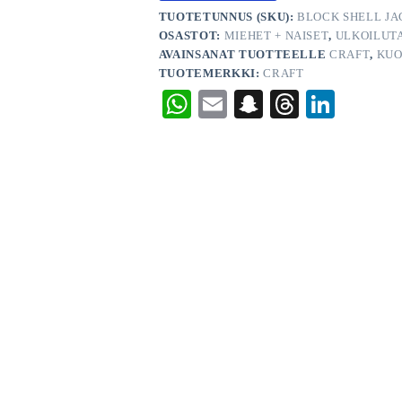
TUOTETUNNUS (SKU):
BLOCK SHELL JA
OSASTOT:
MIEHET + NAISET
,
ULKOILUT
AVAINSANAT TUOTTEELLE
CRAFT
,
KUO
TUOTEMERKKI:
CRAFT
W
E
S
T
Li
ha
m
na
hr
nk
ts
ail
pc
ea
ed
A
ha
ds
In
pp
t