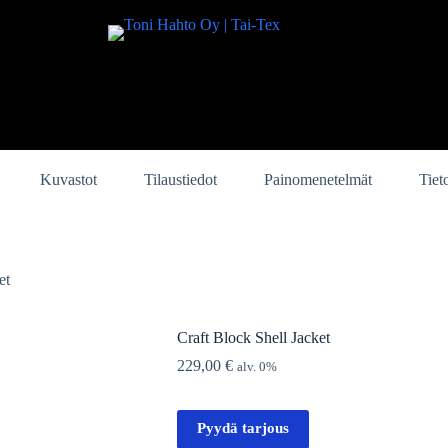
Kuvastot
Tilaustiedot
Painomenetelmät
Tiet
et
Craft Block Shell Jacket
229,00
€
alv. 0%
Pyydä tarjous