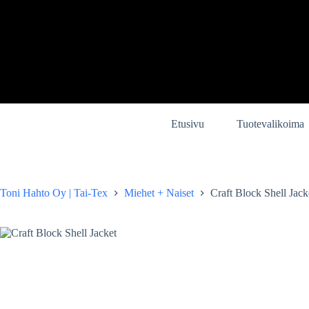
Skip
to
content
Etusivu
Tuotevalikoima
Toni Hahto Oy | Tai-Tex
Miehet + Naiset
Craft Block Shell Jack