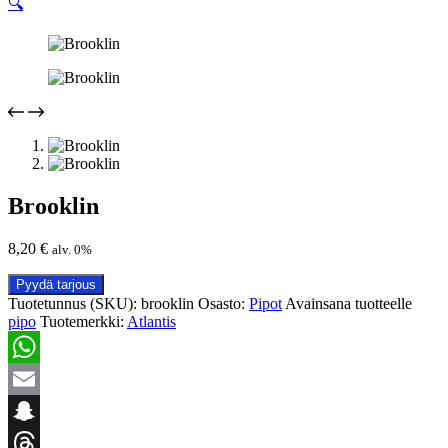
🔍
Brooklin
8,20
€
alv. 0%
Pyydä tarjous
Tuotetunnus (SKU):
brooklin
Osasto:
Pipot
Avainsana tuotteelle
pipo
Tuotemerkki:
Atlantis
WhatsApp
Email
Snapchat