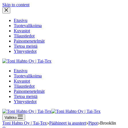
Skip to content
Etusivu
Tuotevalikoima
Kuvastot
Tilaustiedot
Painomenetelmät
Tietoa meistä
Yhteystiedot
Etusivu
Tuotevalikoima
Kuvastot
Tilaustiedot
Painomenetelmät
Tietoa meistä
Yhteystiedot
Valikko
Toni Hahto Oy | Tai-Tex
Päähineet ja asusteet
Pipot
Brooklin