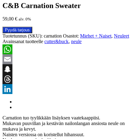
C&B Carnation Sweater
59,00
€
alv. 0%
Pyydä tarjous
Tuotetunnus (SKU):
carnation
Osastot:
Miehet + Naiset
,
Neuleet
Avainsanat tuotteelle
cutter&buck
,
neule
WhatsApp
Email
Snapchat
Threads
LinkedIn
Carnation tuo tyylikkään lisäyksen vaatekaappiisi.
Mukavan puuvillan ja kestävän nailonlangan ansiosta neule on
mukava ja kevyt.
Naisten versiossa on koristellut hihansuut.