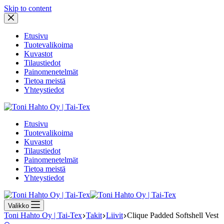
Skip to content
Etusivu
Tuotevalikoima
Kuvastot
Tilaustiedot
Painomenetelmät
Tietoa meistä
Yhteystiedot
Etusivu
Tuotevalikoima
Kuvastot
Tilaustiedot
Painomenetelmät
Tietoa meistä
Yhteystiedot
Valikko
Toni Hahto Oy | Tai-Tex
Takit
Liivit
Clique Padded Softshell Vest