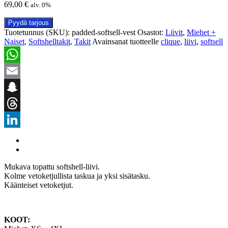
69,00
€
alv. 0%
Pyydä tarjous
Tuotetunnus (SKU):
padded-softsell-vest
Osastot:
Liivit
,
Miehet +
Naiset
,
Softshelltakit
,
Takit
Avainsanat tuotteelle
clique
,
liivi
,
softsell
WhatsApp
Email
Snapchat
Threads
LinkedIn
Mukava topattu softshell-liivi.
Kolme vetoketjullista taskua ja yksi sisätasku.
Käänteiset vetoketjut.
KOOT: