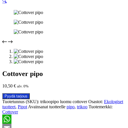
🔍
Cottover pipo
10,50
€
alv. 0%
Pyydä tarjous
Tuotetunnus (SKU):
trikoopipo luomu cottover
Osastot:
Ekologiset
tuotteet
,
Pipot
Avainsanat tuotteelle
pipo
,
trikoo
Tuotemerkki:
Cottover