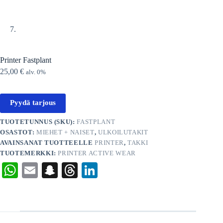
Printer Fastplant
25,00
€
alv. 0%
Pyydä tarjous
TUOTETUNNUS (SKU):
FASTPLANT
OSASTOT:
MIEHET + NAISET
,
ULKOILUTAKIT
AVAINSANAT TUOTTEELLE
PRINTER
,
TAKKI
TUOTEMERKKI:
PRINTER ACTIVE WEAR
W
E
S
T
Li
ha
m
na
hr
nk
ts
ail
pc
ea
ed
A
ha
ds
In