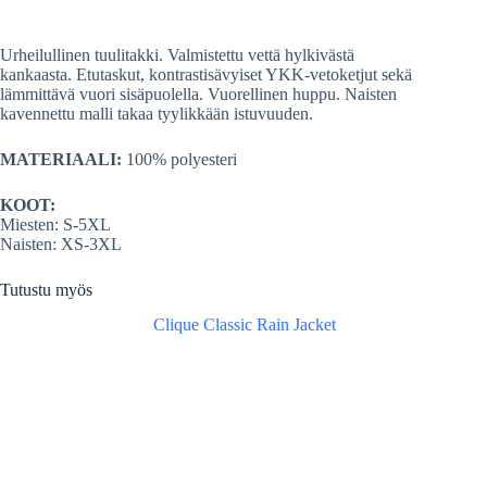
pp
t
Urheilullinen tuulitakki. Valmistettu vettä hylkivästä
kankaasta. Etutaskut, kontrastisävyiset YKK-vetoketjut sekä
lämmittävä vuori sisäpuolella. Vuorellinen huppu. Naisten
kavennettu malli takaa tyylikkään istuvuuden.
MATERIAALI:
100% polyesteri
KOOT:
Miesten: S-5XL
Naisten: XS-3XL
Tutustu myös