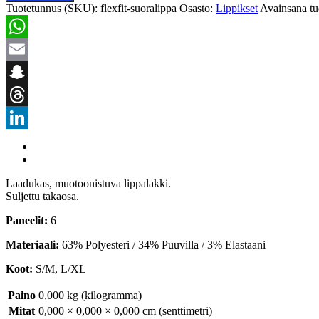
Tuotetunnus (SKU):
flexfit-suoralippa
Osasto:
Lippikset
Avainsana tu
WhatsApp
Email
Snapchat
Threads
LinkedIn
Laadukas, muotoonistuva lippalakki.
Suljettu takaosa.
Paneelit:
6
Materiaali:
63% Polyesteri / 34% Puuvilla / 3% Elastaani
Koot:
S/M, L/XL
Paino
0,000 kg (kilogramma)
Mitat
0,000 × 0,000 × 0,000 cm (senttimetri)