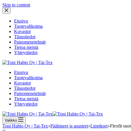
Skip to content
Etusivu
Tuotevalikoima
Kuvastot
Tilaustiedot
Painomenetelmät
Tietoa meistä
Yhteystiedot
Etusivu
Tuotevalikoima
Kuvastot
Tilaustiedot
Painomenetelmät
Tietoa meistä
Yhteystiedot
Valikko
Toni Hahto Oy | Tai-Tex
Päähineet ja asusteet
Lippikset
Flexfit suo