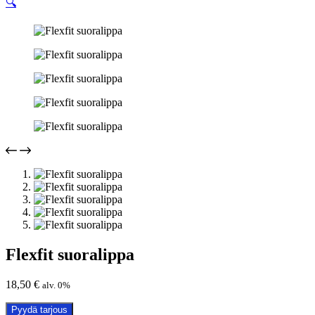
🔍
Flexfit suoralippa
18,50
€
alv. 0%
Pyydä tarjous