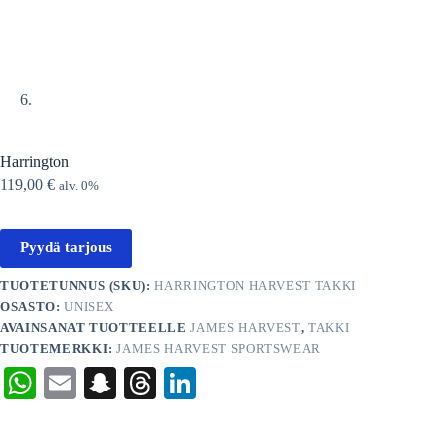
Harrington
119,00
€
alv. 0%
Pyydä tarjous
TUOTETUNNUS (SKU):
HARRINGTON HARVEST TAKKI
OSASTO:
UNISEX
AVAINSANAT TUOTTEELLE
JAMES HARVEST
,
TAKKI
TUOTEMERKKI:
JAMES HARVEST SPORTSWEAR
W
E
S
T
Li
ha
m
na
hr
nk
ts
ail
pc
ea
ed