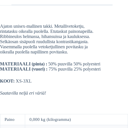
A
ha
ds
In
pp
t
Ajaton unisex-mallinen takki. Metallivetoketju,
rintatasku oikealla puolella. Etutaskut painonapeilla.
Ribbineulos helmassa, hihansuissa ja kauluksessa.
Selkäosan sisäpuoli ruudullista kontrastikangasta.
Vasemmalla puolella vetoketjullinen povitasku ja
oikealla puolella napillinen povitasku.
MATERIAALI (pinta) :
50% puuvilla 50% polyesteri
MATERIAALI (vuori) :
75% puuvilla 25% polyesteri
KOOT:
XS-3XL
Saatavilla neljä eri väriä!
Paino
0,000 kg (kilogramma)