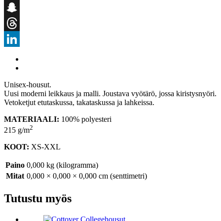
Email
Snapchat
Threads
LinkedIn
Unisex-housut.
Uusi moderni leikkaus ja malli. Joustava vyötärö, jossa kiristysnyöri.
Vetoketjut etutaskussa, takataskussa ja lahkeissa.
MATERIAALI:
100% polyesteri
2
215 g/m
KOOT:
XS-XXL
Paino
0,000 kg (kilogramma)
Mitat
0,000 × 0,000 × 0,000 cm (senttimetri)
Tutustu myös