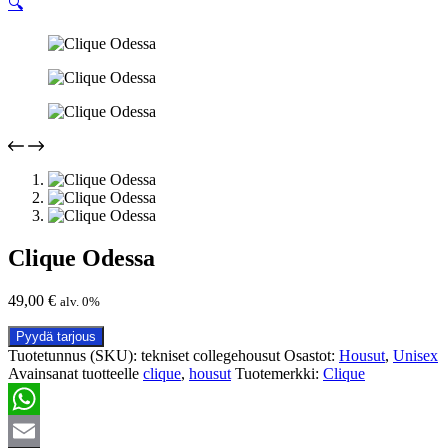
🔍
Clique Odessa
49,00
€
alv. 0%
Pyydä tarjous
Tuotetunnus (SKU):
tekniset collegehousut
Osastot:
Housut
,
Unisex
Avainsanat tuotteelle
clique
,
housut
Tuotemerkki:
Clique
WhatsApp