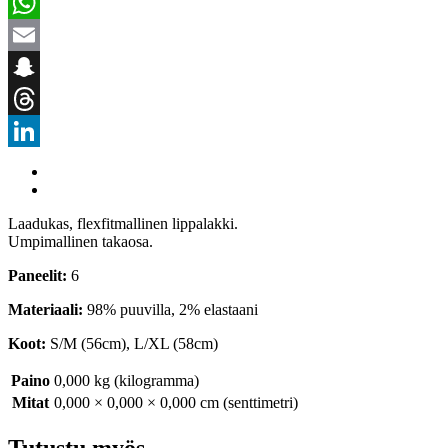
WhatsApp
Email
Snapchat
Threads
LinkedIn
Laadukas, flexfitmallinen lippalakki.
Umpimallinen takaosa.
Paneelit:
6
Materiaali:
98% puuvilla, 2% elastaani
Koot:
S/M (56cm), L/XL (58cm)
Paino
0,000 kg (kilogramma)
Mitat
0,000 × 0,000 × 0,000 cm (senttimetri)
Tutustu myös