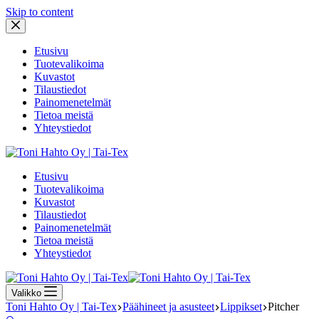
Skip to content
Etusivu
Tuotevalikoima
Kuvastot
Tilaustiedot
Painomenetelmät
Tietoa meistä
Yhteystiedot
Etusivu
Tuotevalikoima
Kuvastot
Tilaustiedot
Painomenetelmät
Tietoa meistä
Yhteystiedot
Valikko
Toni Hahto Oy | Tai-Tex
Päähineet ja asusteet
Lippikset
Pitcher