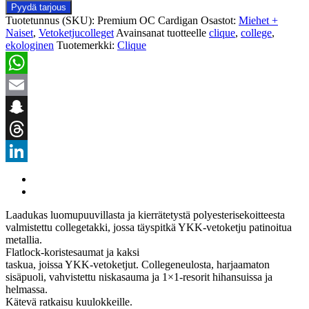
Pyydä tarjous
Tuotetunnus (SKU):
Premium OC Cardigan
Osastot:
Miehet +
Naiset
,
Vetoketjucolleget
Avainsanat tuotteelle
clique
,
college
,
ekologinen
Tuotemerkki:
Clique
WhatsApp
Email
Snapchat
Threads
LinkedIn
Laadukas luomupuuvillasta ja kierrätetystä polyesterisekoitteesta
valmistettu collegetakki, jossa täyspitkä YKK-vetoketju patinoitua
metallia.
Flatlock-koristesaumat ja kaksi
taskua, joissa YKK-vetoketjut. Collegeneulosta, harjaamaton
sisäpuoli, vahvistettu niskasauma ja 1×1-resorit hihansuissa ja
helmassa.
Kätevä ratkaisu kuulokkeille.