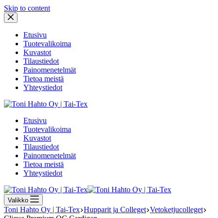
Skip to content
Etusivu
Tuotevalikoima
Kuvastot
Tilaustiedot
Painomenetelmät
Tietoa meistä
Yhteystiedot
Etusivu
Tuotevalikoima
Kuvastot
Tilaustiedot
Painomenetelmät
Tietoa meistä
Yhteystiedot
Valikko
Toni Hahto Oy | Tai-Tex
Hupparit ja Colleget
Vetoketjucolleget