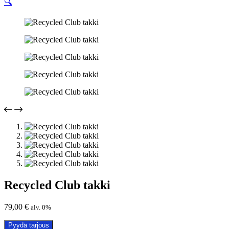
🔍
Recycled Club takki
79,00
€
alv. 0%
Pyydä tarjous