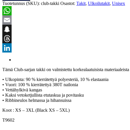
Tuotetunnus (SKU):
club-takki
Osastot:
Takit
,
Ulkoilutakit
,
Unisex
WhatsApp
Email
Snapchat
Threads
LinkedIn
Tämä Club-sarjan takki on valmistettu korkealaatuisista materiaaleista
• Ulkopinta: 90 % kierrätettyä polyesteriä, 10 % elastaania
• Vuori: 100 % kierrätettyä 380T nailonia
• Vettähylkivä kangas
• Kaksi vetoketjullista etutaskua ja povitasku
• Ribbineulos helmassa ja hihansuissa
Koot : XS – 3XL (Black XS – 5XL)
T9602