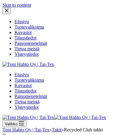
Skip to content
Etusivu
Tuotevalikoima
Kuvastot
Tilaustiedot
Painomenetelmät
Tietoa meistä
Yhteystiedot
Etusivu
Tuotevalikoima
Kuvastot
Tilaustiedot
Painomenetelmät
Tietoa meistä
Yhteystiedot
Valikko
Toni Hahto Oy | Tai-Tex
Takit
Recycled Club takki