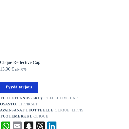
Clique Reflective Cap
13,90
€
alv. 0%
Pyydä tarjous
TUOTETUNNUS (SKU):
REFLECTIVE CAP
OSASTO:
LIPPIKSET
AVAINSANAT TUOTTEELLE
CLIQUE
,
LIPPIS
TUOTEMERKKI:
CLIQUE
W
E
S
T
Li