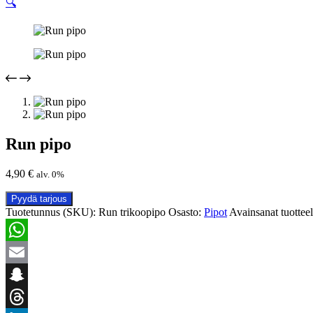
🔍
Run pipo
4,90
€
alv. 0%
Pyydä tarjous
Tuotetunnus (SKU):
Run trikoopipo
Osasto:
Pipot
Avainsanat tuottee
WhatsApp
Email
Snapchat