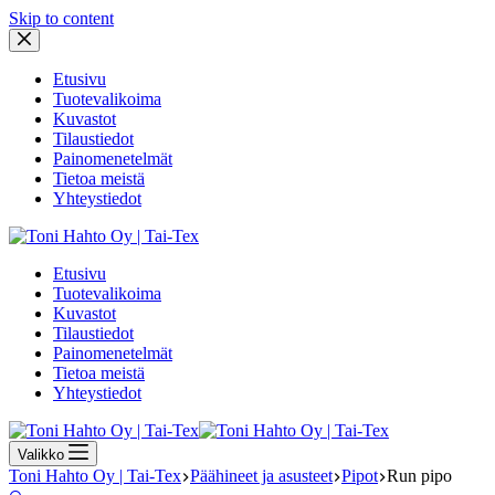
Skip to content
Etusivu
Tuotevalikoima
Kuvastot
Tilaustiedot
Painomenetelmät
Tietoa meistä
Yhteystiedot
Etusivu
Tuotevalikoima
Kuvastot
Tilaustiedot
Painomenetelmät
Tietoa meistä
Yhteystiedot
Valikko
Toni Hahto Oy | Tai-Tex
Päähineet ja asusteet
Pipot
Run pipo