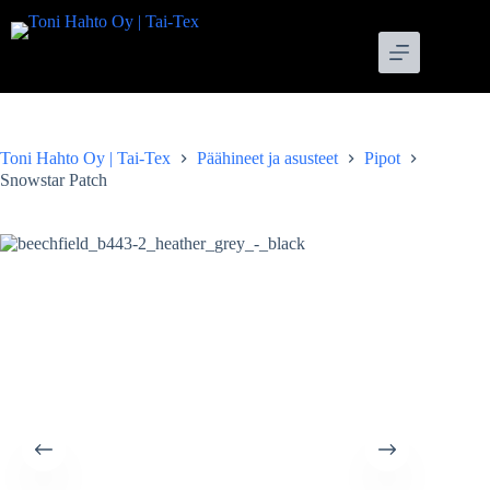
Skip
to
content
Toni Hahto Oy | Tai-Tex
Päähineet ja asusteet
Pipot
Snowstar Patch