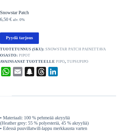
Snowstar Patch
6,50
€
alv. 0%
Pyydä tarjous
TUOTETUNNUS (SKU):
SNOWSTAR PATCH PAINETTAVA
OSASTO:
PIPOT
AVAINSANAT TUOTTEELLE
PIPO
,
TUPSUPIPO
W
E
S
T
Li
ha
m
na
hr
nk
ts
ail
pc
ea
ed
A
ha
ds
In
pp
t
• Materiaali: 100 % pehmeää akryyliä
(Heather grey: 55 % polyesteriä, 45 % akryyliä)
• Edessä puuvillatwill-lappu merkkausta varten