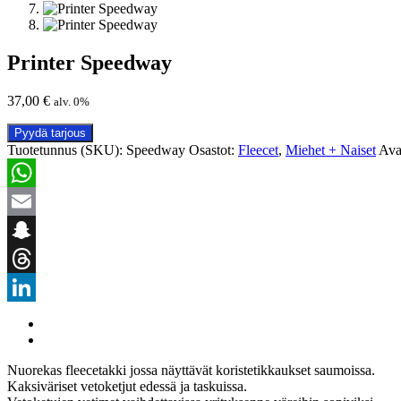
Printer Speedway
37,00
€
alv. 0%
Pyydä tarjous
Tuotetunnus (SKU):
Speedway
Osastot:
Fleecet
,
Miehet + Naiset
Ava
WhatsApp
Email
Snapchat
Threads
LinkedIn
Nuorekas fleecetakki jossa näyttävät koristetikkaukset saumoissa.
Kaksiväriset vetoketjut edessä ja taskuissa.