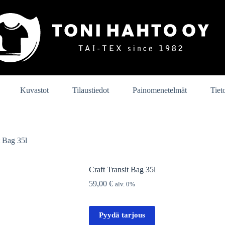
Kuvastot
Tilaustiedot
Painomenetelmät
Tiet
t Bag 35l
Craft Transit Bag 35l
59,00
€
alv. 0%
Pyydä tarjous