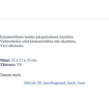
Käytännöllinen laukku jokapäiväiseen käyttöön.
Vaihtoehtoina sekä käsikantohihna että olkahihna.
Yksi ulkotasku.
Mitat:
55 x 27 x 25 cm
Tilavuus:
35l
Tutustu myös