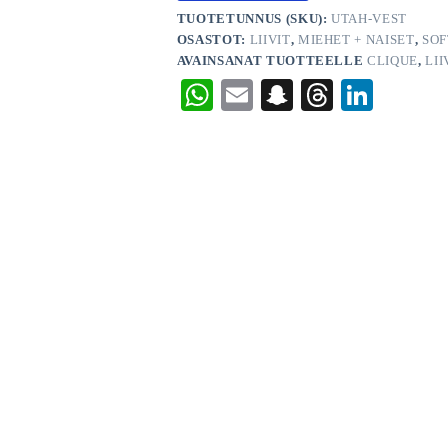
TUOTETUNNUS (SKU):
UTAH-VEST
OSASTOT:
LIIVIT
,
MIEHET + NAISET
,
SOF
AVAINSANAT TUOTTEELLE
CLIQUE
,
LII
W
E
S
T
Li
ha
m
na
hr
nk
ts
ail
pc
ea
ed
A
ha
ds
In
pp
t