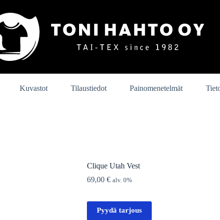
Kuvastot
Tilaustiedot
Painomenetelmät
Tiet
Clique Utah Vest
69,00
€
alv. 0%
Pyydä tarjous