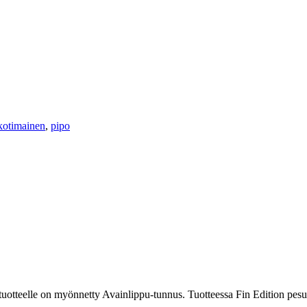
kotimainen
,
pipo
 tuotteelle on myönnetty Avainlippu-tunnus. Tuotteessa Fin Edition pes