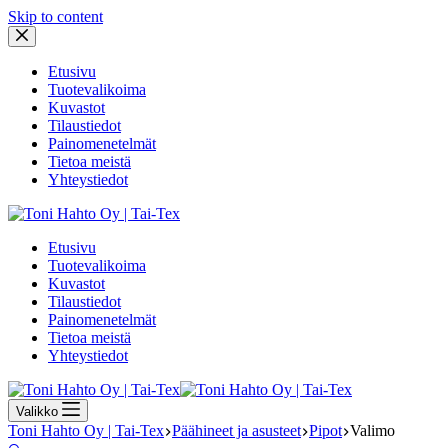
Skip to content
Etusivu
Tuotevalikoima
Kuvastot
Tilaustiedot
Painomenetelmät
Tietoa meistä
Yhteystiedot
Etusivu
Tuotevalikoima
Kuvastot
Tilaustiedot
Painomenetelmät
Tietoa meistä
Yhteystiedot
Valikko
Toni Hahto Oy | Tai-Tex
Päähineet ja asusteet
Pipot
Valimo