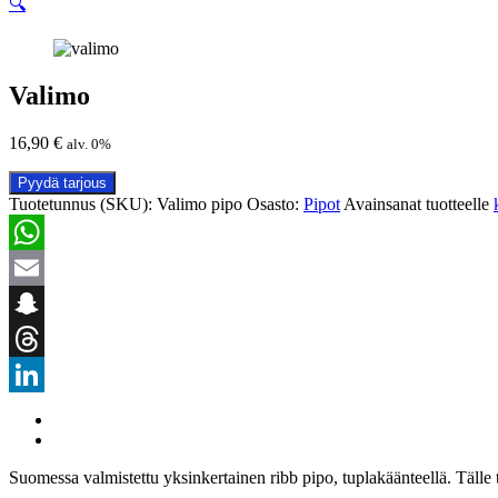
🔍
Valimo
16,90
€
alv. 0%
Pyydä tarjous
Tuotetunnus (SKU):
Valimo pipo
Osasto:
Pipot
Avainsanat tuotteelle
WhatsApp
Email
Snapchat
Threads
LinkedIn
Suomessa valmistettu yksinkertainen ribb pipo, tuplakäänteellä. Tälle