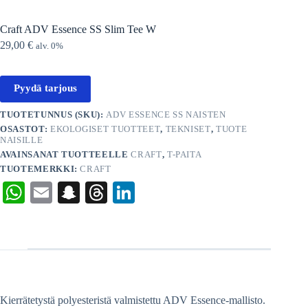
Craft ADV Essence SS Slim Tee W
29,00
€
alv. 0%
Pyydä tarjous
TUOTETUNNUS (SKU):
ADV ESSENCE SS NAISTEN
OSASTOT:
EKOLOGISET TUOTTEET
,
TEKNISET
,
TUOTE
NAISILLE
AVAINSANAT TUOTTEELLE
CRAFT
,
T-PAITA
TUOTEMERKKI:
CRAFT
W
E
S
T
Li
ha
m
na
hr
nk
ts
ail
pc
ea
ed
A
ha
ds
In
pp
t
Kierrätetystä polyesteristä valmistettu ADV Essence-mallisto.