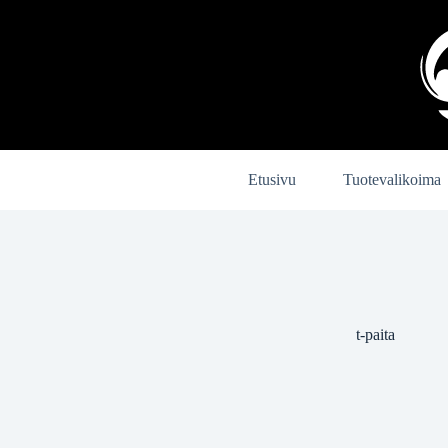
Skip
to
content
Etusivu
Tuotevalikoima
t-paita