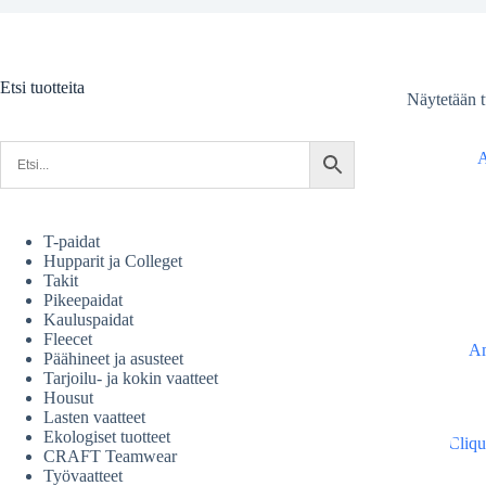
Etsi tuotteita
Näytetään t
T-paidat
Hupparit ja Colleget
Takit
Pikeepaidat
Kauluspaidat
Fleecet
Am
Päähineet ja asusteet
Tarjoilu- ja kokin vaatteet
Housut
Lasten vaatteet
Ekologiset tuotteet
CRAFT Teamwear
Työvaatteet