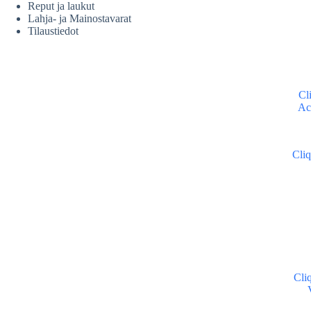
Reput ja laukut
Lahja- ja Mainostavarat
Tilaustiedot
Cl
Ac
Cli