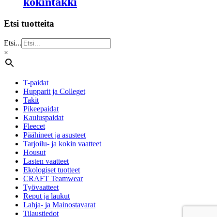
kokintakki
Etsi tuotteita
Etsi...
×
T-paidat
Hupparit ja Colleget
Takit
Pikeepaidat
Kauluspaidat
Fleecet
Päähineet ja asusteet
Tarjoilu- ja kokin vaatteet
Housut
Lasten vaatteet
Ekologiset tuotteet
CRAFT Teamwear
Työvaatteet
Reput ja laukut
Lahja- ja Mainostavarat
Tilaustiedot