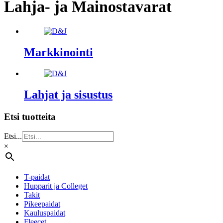
Lahja- ja Mainostavarat
Markkinointi
Lahjat ja sisustus
Etsi tuotteita
Etsi...
×
T-paidat
Hupparit ja Colleget
Takit
Pikeepaidat
Kauluspaidat
Fleecet