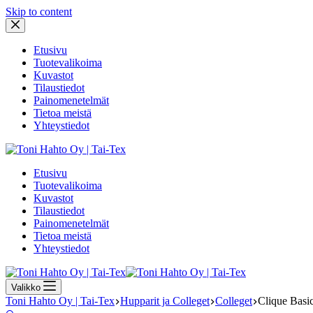
Skip to content
Etusivu
Tuotevalikoima
Kuvastot
Tilaustiedot
Painomenetelmät
Tietoa meistä
Yhteystiedot
Etusivu
Tuotevalikoima
Kuvastot
Tilaustiedot
Painomenetelmät
Tietoa meistä
Yhteystiedot
Valikko
Toni Hahto Oy | Tai-Tex
Hupparit ja Colleget
Colleget
Clique Basi