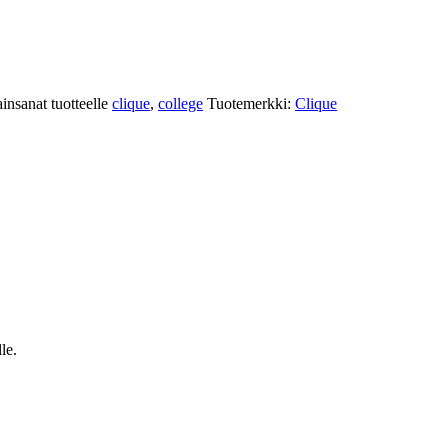
insanat tuotteelle
clique
,
college
Tuotemerkki:
Clique
le.