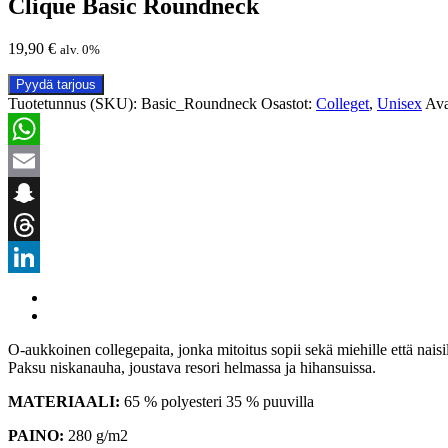
Clique Basic Roundneck
19,90
€
alv. 0%
Pyydä tarjous
Tuotetunnus (SKU):
Basic_Roundneck
Osastot:
Colleget
,
Unisex
Ava
WhatsApp
Email
Snapchat
Threads
LinkedIn
O-aukkoinen collegepaita, jonka mitoitus sopii sekä miehille että naisil
Paksu niskanauha, joustava resori helmassa ja hihansuissa.
MATERIAALI:
65 % polyesteri 35 % puuvilla
PAINO:
280 g/m2