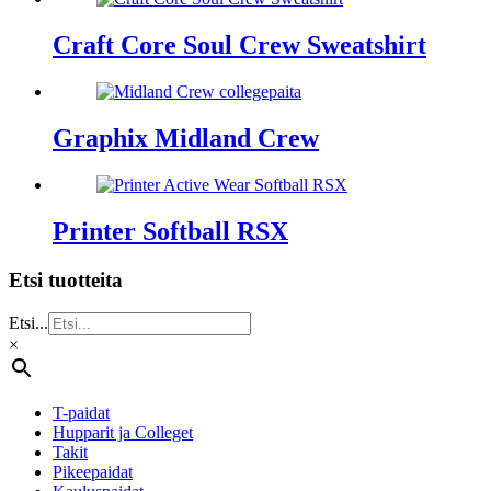
Craft Core Soul Crew Sweatshirt
Graphix Midland Crew
Printer Softball RSX
Etsi tuotteita
Etsi...
×
T-paidat
Hupparit ja Colleget
Takit
Pikeepaidat