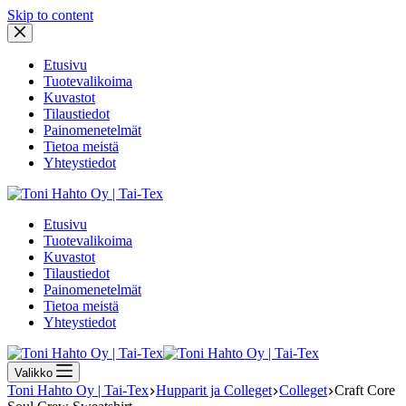
Skip to content
Etusivu
Tuotevalikoima
Kuvastot
Tilaustiedot
Painomenetelmät
Tietoa meistä
Yhteystiedot
Etusivu
Tuotevalikoima
Kuvastot
Tilaustiedot
Painomenetelmät
Tietoa meistä
Yhteystiedot
Valikko
Toni Hahto Oy | Tai-Tex
Hupparit ja Colleget
Colleget
Craft Core