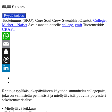
60,00
€
alv. 0%
Pyydä tarjous
Tuotetunnus (SKU):
Core Soul Crew Sweatshirt
Osastot:
Colleget
,
Miehet + Naiset
Avainsanat tuotteelle
college
,
craft
Tuotemerkki:
CRAFT
WhatsApp
Email
Snapchat
Threads
LinkedIn
Rento ja tyylikäs jokapäiväiseen käyttöön suunniteltu collegepaita,
joka on valmistettu pehmeästä ja miellyttävästä puuvilla-polyesteri
sekoitemateriaalista.
• Miellyttävä leikkaus