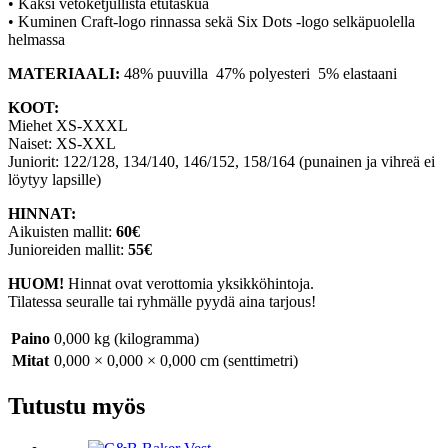
• Kaksi vetoketjullista etutaskua
• Kuminen Craft-logo rinnassa sekä Six Dots -logo selkäpuolella
helmassa
MATERIAALI:
48% puuvilla 47% polyesteri 5% elastaani
KOOT:
Miehet XS‐XXXL
Naiset: XS‐XXL
Juniorit: 122/128, 134/140, 146/152, 158/164 (punainen ja vihreä ei
löytyy lapsille)
HINNAT:
Aikuisten mallit:
60€
Junioreiden mallit:
55€
HUOM!
Hinnat ovat verottomia yksikköhintoja.
Tilatessa seuralle tai ryhmälle pyydä aina tarjous!
Paino
0,000 kg (kilogramma)
Mitat
0,000 × 0,000 × 0,000 cm (senttimetri)
Tutustu myös