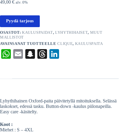
49,00
€
alv. 0%
Pyydä tarjous
OSASTOT:
KAULUSPAIDAT
,
LYHYTHIHAISET
,
MUUT
MALLISTOT
AVAINSANAT TUOTTEELLE
CLIQUE
,
KAULUSPAITA
W
E
S
T
Li
ha
m
na
hr
nk
ts
ail
pc
ea
ed
A
ha
ds
In
pp
t
Lyhythihainen Oxford-paita päivitetyllä mitoituksella. Selässä
laskokset, edessä tasku. Button-down -kaulus piilonapeilla.
Easy care -käsitelty.
Koot :
Miehet : S – 4XL