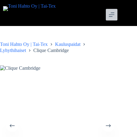
Skip
to
content
Toni Hahto Oy | Tai-Tex
Kauluspaidat
Lyhythihaiset
Clique Cambridge