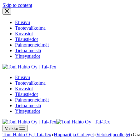
Skip to content
Etusivu
Tuotevalikoima
Kuvastot
Tilaustiedot
Painomenetelmät
Tietoa meistä
Yhteystiedot
Etusivu
Tuotevalikoima
Kuvastot
Tilaustiedot
Painomenetelmät
Tietoa meistä
Yhteystiedot
Valikko
Toni Hahto Oy | Tai-Tex
Hupparit ja Colleget
Vetoketjucolleget
Gra