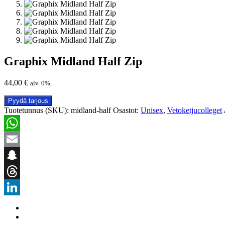
Graphix Midland Half Zip
44,00
€
alv. 0%
Pyydä tarjous
Tuotetunnus (SKU):
midland-half
Osastot:
Unisex
,
Vetoketjucolleget
WhatsApp
Email
Snapchat
Threads
LinkedIn