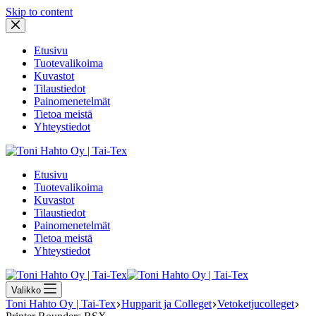
Skip to content
Etusivu
Tuotevalikoima
Kuvastot
Tilaustiedot
Painomenetelmät
Tietoa meistä
Yhteystiedot
Etusivu
Tuotevalikoima
Kuvastot
Tilaustiedot
Painomenetelmät
Tietoa meistä
Yhteystiedot
Valikko
Toni Hahto Oy | Tai-Tex
Hupparit ja Colleget
Vetoketjucolleget