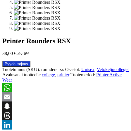
Printer Rounders RSX
38,00
€
alv. 0%
Pyydä tarjous
Tuotetunnus (SKU):
rounders rsx
Osastot:
Unisex
,
Vetoketjucolleget
Avainsanat tuotteelle
college
,
printer
Tuotemerkki:
Printer Active
Wear
WhatsApp
Email
Snapchat
Threads