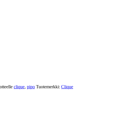
otteelle
clique
,
pipo
Tuotemerkki:
Clique