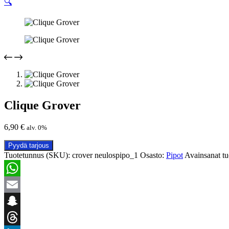
🔍
Clique Grover
6,90
€
alv. 0%
Pyydä tarjous
Tuotetunnus (SKU):
crover neulospipo_1
Osasto:
Pipot
Avainsanat tu
WhatsApp
Email
Snapchat