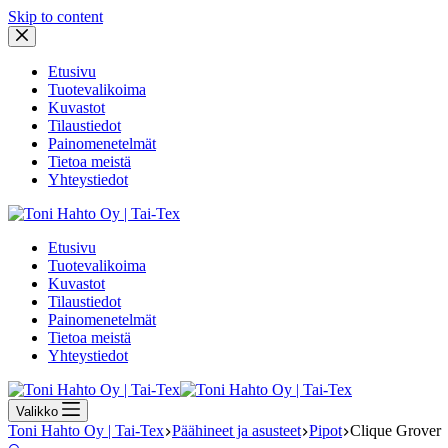
Skip to content
Etusivu
Tuotevalikoima
Kuvastot
Tilaustiedot
Painomenetelmät
Tietoa meistä
Yhteystiedot
Etusivu
Tuotevalikoima
Kuvastot
Tilaustiedot
Painomenetelmät
Tietoa meistä
Yhteystiedot
Valikko
Toni Hahto Oy | Tai-Tex
Päähineet ja asusteet
Pipot
Clique Grover