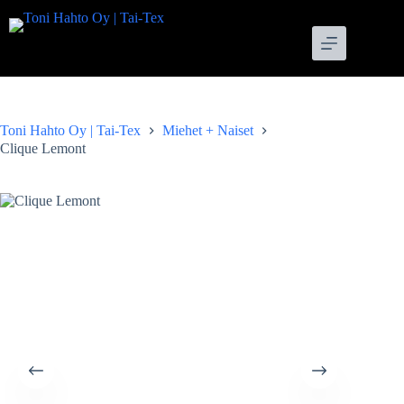
Skip
to
content
Toni Hahto Oy | Tai-Tex
Miehet + Naiset
Clique Lemont