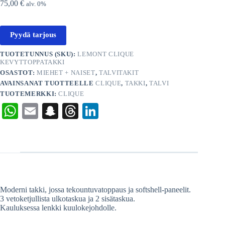
75,00
€
alv. 0%
Pyydä tarjous
TUOTETUNNUS (SKU):
LEMONT CLIQUE
KEVYTTOPPATAKKI
OSASTOT:
MIEHET + NAISET
,
TALVITAKIT
AVAINSANAT TUOTTEELLE
CLIQUE
,
TAKKI
,
TALVI
TUOTEMERKKI:
CLIQUE
W
E
S
T
Li
ha
m
na
hr
nk
ts
ail
pc
ea
ed
A
ha
ds
In
pp
t
Moderni takki, jossa tekountuvatoppaus ja softshell-paneelit.
3 vetoketjullista ulkotaskua ja 2 sisätaskua.
Kauluksessa lenkki kuulokejohdolle.