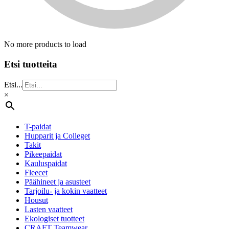
No more products to load
Etsi tuotteita
Etsi...
×
T-paidat
Hupparit ja Colleget
Takit
Pikeepaidat
Kauluspaidat
Fleecet
Päähineet ja asusteet
Tarjoilu- ja kokin vaatteet
Housut
Lasten vaatteet
Ekologiset tuotteet
CRAFT Teamwear