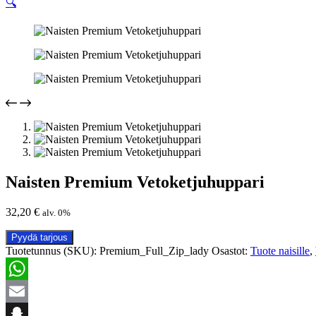
🔍
Naisten Premium Vetoketjuhuppari
32,20
€
alv. 0%
Pyydä tarjous
Tuotetunnus (SKU):
Premium_Full_Zip_lady
Osastot:
Tuote naisille
,
WhatsApp
Email