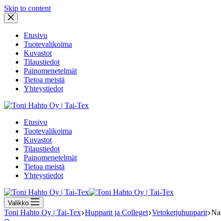
Skip to content
Etusivu
Tuotevalikoima
Kuvastot
Tilaustiedot
Painomenetelmät
Tietoa meistä
Yhteystiedot
Etusivu
Tuotevalikoima
Kuvastot
Tilaustiedot
Painomenetelmät
Tietoa meistä
Yhteystiedot
Valikko
Toni Hahto Oy | Tai-Tex
Hupparit ja Colleget
Vetoketjuhupparit
Na