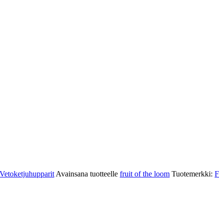
Vetoketjuhupparit
Avainsana tuotteelle
fruit of the loom
Tuotemerkki:
F