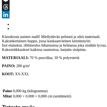
Snapchat
Threads
LinkedIn
Klassikosta naisten malli! Miellyttävän pehmeä ja sileä materiaali.
Kaksinkertainen huppu, jossa kankaanvärinen kiristinnyöri.
Isot etutaskut, ribbineulos hihansuissa ja helmassa joka sisältää lycraa.
Kaksoistikkaukset kaikissa saumoissa, harjattu sisäpinta.
MATERIAALI:
70 % puuvillaa, 30 % polyesteriä
PAINO:
280 g/m²
KOOT:
XS-XXL
Paino
0,000 kg (kilogramma)
Mitat
0,000 × 0,000 × 0,000 cm (senttimetri)
Tutustu myös