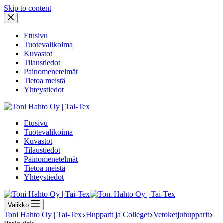
Skip to content
Etusivu
Tuotevalikoima
Kuvastot
Tilaustiedot
Painomenetelmät
Tietoa meistä
Yhteystiedot
Etusivu
Tuotevalikoima
Kuvastot
Tilaustiedot
Painomenetelmät
Tietoa meistä
Yhteystiedot
Valikko
Toni Hahto Oy | Tai-Tex
Hupparit ja Colleget
Vetoketjuhupparit