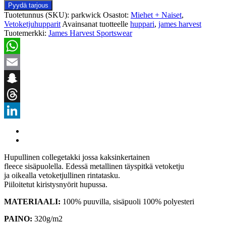
Pyydä tarjous
Tuotetunnus (SKU):
parkwick
Osastot:
Miehet + Naiset
,
Vetoketjuhupparit
Avainsanat tuotteelle
huppari
,
james harvest
Tuotemerkki:
James Harvest Sportswear
WhatsApp
Email
Snapchat
Threads
LinkedIn
Hupullinen collegetakki jossa kaksinkertainen
fleece sisäpuolella. Edessä metallinen täyspitkä vetoketju
ja oikealla vetoketjullinen rintatasku.
Piiloitetut kiristysnyörit hupussa.
MATERIAALI:
100% puuvilla, sisäpuoli 100% polyesteri
PAINO:
320g/m2