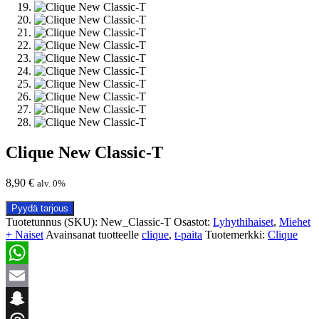
Clique New Classic-T
8,90
€
alv. 0%
Pyydä tarjous
Tuotetunnus (SKU):
New_Classic-T
Osastot:
Lyhythihaiset
,
Miehet
+ Naiset
Avainsanat tuotteelle
clique
,
t-paita
Tuotemerkki:
Clique
WhatsApp
Email