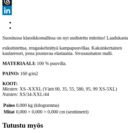
Snapchat
Threads
LinkedIn
Suositussa klassikkomallissa on nyt uudistettu mitoitus! Laadukasta
esikutistettua, rengaskehrättyä kampapuuvillaa. Kaksinkertainen
kaularesori, jossa joustavaa elastaania. Sivusaumaton malli.
MATERIAALI:
100 % puuvilla.
PAINO:
160 g/m2
KOOT:
Miesten:
XS–XXXL (Värit 00, 35, 55, 580, 95, 99 XS-5XL)
Naisten:
XS/34-XXL/44
Paino
0,000 kg (kilogramma)
Mitat
0,000 × 0,000 × 0,000 cm (senttimetri)
Tutustu myös