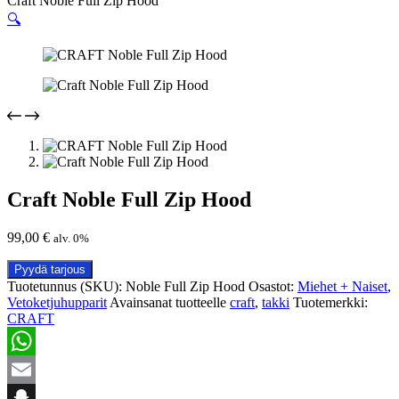
Craft Noble Full Zip Hood
🔍
Craft Noble Full Zip Hood
99,00
€
alv. 0%
Pyydä tarjous
Tuotetunnus (SKU):
Noble Full Zip Hood
Osastot:
Miehet + Naiset
,
Vetoketjuhupparit
Avainsanat tuotteelle
craft
,
takki
Tuotemerkki:
CRAFT
WhatsApp
Email