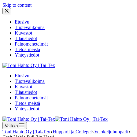
Skip to content
Etusivu
Tuotevalikoima
Kuvastot
Tilaustiedot
Painomenetelmät
Tietoa meistä
Yhteystiedot
Etusivu
Tuotevalikoima
Kuvastot
Tilaustiedot
Painomenetelmät
Tietoa meistä
Yhteystiedot
Valikko
Toni Hahto Oy | Tai-Tex
Hupparit ja Colleget
Vetoketjuhupparit