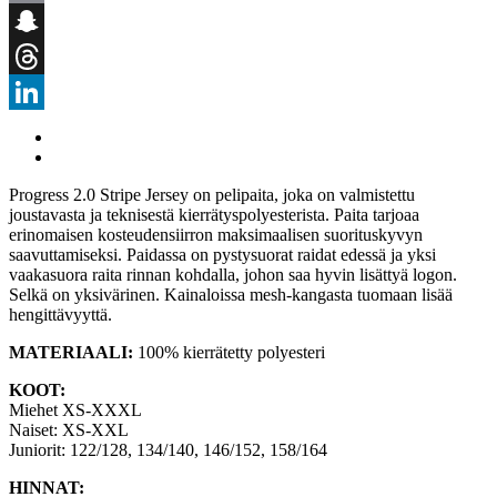
Email
Snapchat
Threads
LinkedIn
Progress 2.0 Stripe Jersey on pelipaita, joka on valmistettu
joustavasta ja teknisestä kierrätyspolyesterista. Paita tarjoaa
erinomaisen kosteudensiirron maksimaalisen suorituskyvyn
saavuttamiseksi. Paidassa on pystysuorat raidat edessä ja yksi
vaakasuora raita rinnan kohdalla, johon saa hyvin lisättyä logon.
Selkä on yksivärinen. Kainaloissa mesh-kangasta tuomaan lisää
hengittävyyttä.
MATERIAALI:
100% kierrätetty polyesteri
KOOT:
Miehet XS‐XXXL
Naiset: XS‐XXL
Juniorit: 122/128, 134/140, 146/152, 158/164
HINNAT: