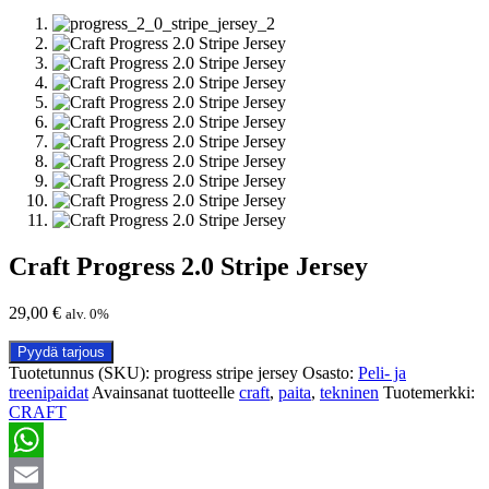
Craft Progress 2.0 Stripe Jersey
29,00
€
alv. 0%
Pyydä tarjous
Tuotetunnus (SKU):
progress stripe jersey
Osasto:
Peli- ja
treenipaidat
Avainsanat tuotteelle
craft
,
paita
,
tekninen
Tuotemerkki:
CRAFT
WhatsApp