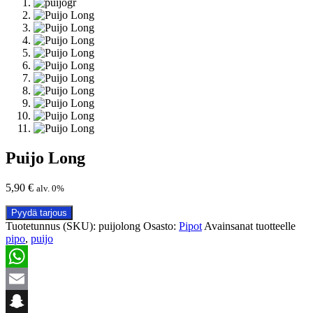
Puijo Long
5,90
€
alv. 0%
Pyydä tarjous
Tuotetunnus (SKU):
puijolong
Osasto:
Pipot
Avainsanat tuotteelle
pipo
,
puijo
WhatsApp
Email