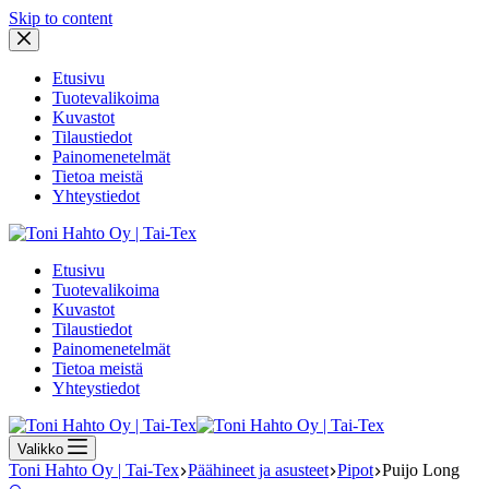
Skip to content
Etusivu
Tuotevalikoima
Kuvastot
Tilaustiedot
Painomenetelmät
Tietoa meistä
Yhteystiedot
Etusivu
Tuotevalikoima
Kuvastot
Tilaustiedot
Painomenetelmät
Tietoa meistä
Yhteystiedot
Valikko
Toni Hahto Oy | Tai-Tex
Päähineet ja asusteet
Pipot
Puijo Long