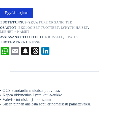
Pyydä tarjous
TUOTETUNNUS (SKU):
PURE ORGANIC TEE
OSASTOT:
EKOLOGISET TUOTTEET
,
LYHYTHIHAISET
,
MIEHET + NAISET
AVAINSANAT TUOTTEELLE
RUSSELL
,
T-PAITA
TUOTEMERKKI:
RUSSELL
W
E
S
T
Li
ha
m
na
hr
nk
ts
ail
pc
ea
ed
A
ha
ds
In
pp
t
• OCS-standardin mukaista puuvillaa.
• Kapea ribbineulos Lycra kaula-aukko.
• Vahvistetut niska- ja olkasaumat.
• Sileän pinnan ansiosta sopii erinomaisesti painettavaksi.