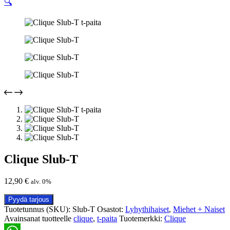
🔍
Clique Slub-T
12,90
€
alv. 0%
Pyydä tarjous
Tuotetunnus (SKU):
Slub-T
Osastot:
Lyhythihaiset
,
Miehet + Naiset
Avainsanat tuotteelle
clique
,
t-paita
Tuotemerkki:
Clique