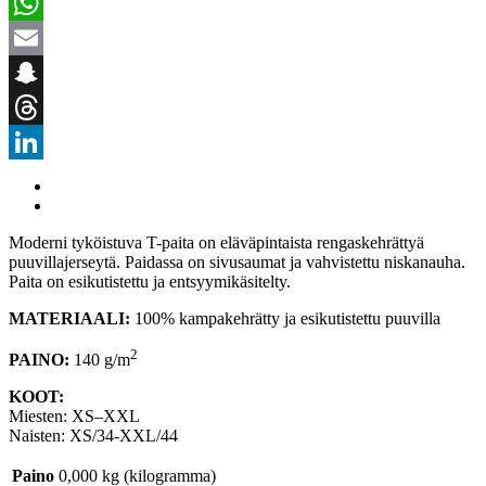
WhatsApp
Email
Snapchat
Threads
LinkedIn
Moderni tyköistuva T-paita on eläväpintaista rengaskehrättyä
puuvillajerseytä. Paidassa on sivusaumat ja vahvistettu niskanauha.
Paita on esikutistettu ja entsyymikäsitelty.
MATERIAALI:
100% kampakehrätty ja esikutistettu puuvilla
2
PAINO:
140 g/m
KOOT:
Miesten: XS–XXL
Naisten: XS/34-XXL/44
Paino
0,000 kg (kilogramma)