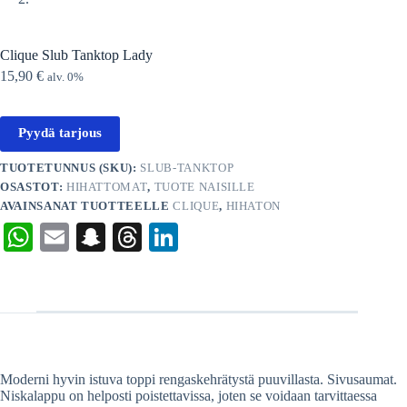
Clique Slub Tanktop Lady
15,90
€
alv. 0%
Pyydä tarjous
TUOTETUNNUS (SKU):
SLUB-TANKTOP
OSASTOT:
HIHATTOMAT
,
TUOTE NAISILLE
AVAINSANAT TUOTTEELLE
CLIQUE
,
HIHATON
W
E
S
T
Li
ha
m
na
hr
nk
ts
ail
pc
ea
ed
A
ha
ds
In
pp
t
Moderni hyvin istuva toppi rengaskehrätystä puuvillasta. Sivusaumat.
Niskalappu on helposti poistettavissa, joten se voidaan tarvittaessa