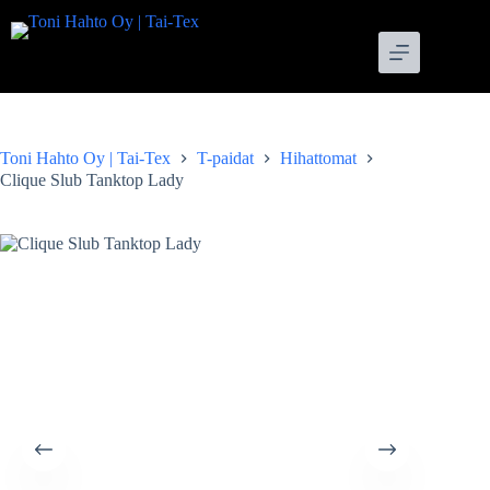
Skip
to
content
Toni Hahto Oy | Tai-Tex
T-paidat
Hihattomat
Clique Slub Tanktop Lady