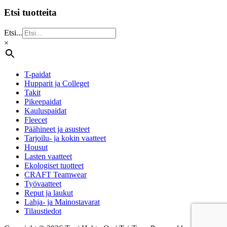
Etsi tuotteita
Etsi...
×
T-paidat
Hupparit ja Colleget
Takit
Pikeepaidat
Kauluspaidat
Fleecet
Päähineet ja asusteet
Tarjoilu- ja kokin vaatteet
Housut
Lasten vaatteet
Ekologiset tuotteet
CRAFT Teamwear
Työvaatteet
Reput ja laukut
Lahja- ja Mainostavarat
Tilaustiedot