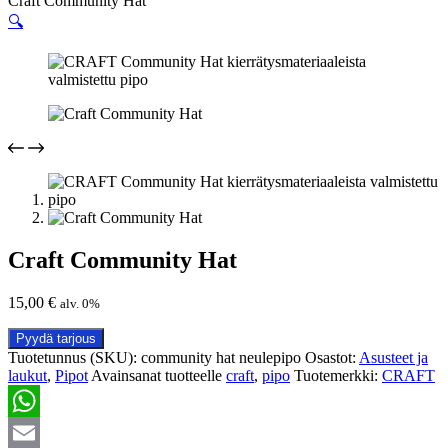
Craft Community Hat
🔍
Craft Community Hat
15,00
€
alv. 0%
Pyydä tarjous
Tuotetunnus (SKU):
community hat neulepipo
Osastot:
Asusteet ja
laukut
,
Pipot
Avainsanat tuotteelle
craft
,
pipo
Tuotemerkki:
CRAFT
WhatsApp