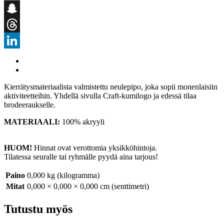
Email
Snapchat
Threads
LinkedIn
Kierrätysmateriaalista valmistettu neulepipo, joka sopii monenlaisiin
aktiviteetteihin. Yhdellä sivulla Craft-kumilogo ja edessä tilaa
brodeeraukselle.
MATERIAALI:
100% akryyli
HUOM!
Hinnat ovat verottomia yksikköhintoja.
Tilatessa seuralle tai ryhmälle pyydä aina tarjous!
Paino
0,000 kg (kilogramma)
Mitat
0,000 × 0,000 × 0,000 cm (senttimetri)
Tutustu myös